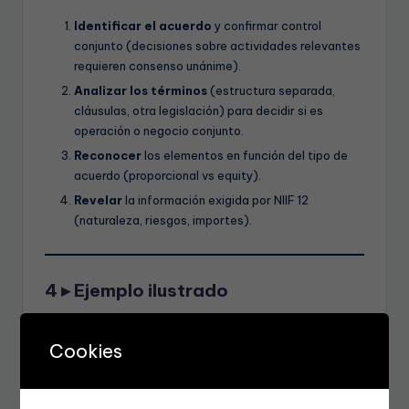
Identificar el acuerdo
y confirmar control
conjunto (decisiones sobre actividades relevantes
requieren consenso unánime).
Analizar los términos
(estructura separada,
cláusulas, otra legislación) para decidir si es
operación o negocio conjunto.
Reconocer
los elementos en función del tipo de
acuerdo (proporcional vs equity).
Revelar
la información exigida por NIIF 12
(naturaleza, riesgos, importes).
4 ▸ Ejemplo ilustrado
Cookies
JV Solar Iber-UK
• Acuerdo contractual 50 % / 50 % entre
una española y una británica.