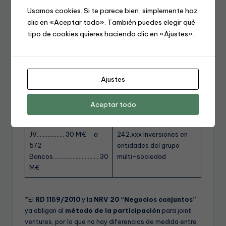
• La sociedad vehículo posee los activos;
Usamos cookies. Si te parece bien, simplemente haz
beneficios repartidos según dividendos.
clic en «Aceptar todo». También puedes elegir qué
tipo de cookies quieres haciendo clic en «Ajustes».
Conclusión
: derechos sobre el patrimonio neto ⇒
negocio conjunto
→ método de la participación.
Ajustes
Asiento inicial en la
Equivalente PGC-2021*
matriz (NIIF 11 / IAS 28)
Aceptar todo
242 Participación en
JV……………… 30 M€ a
242.xxx Inversiones en
572
entidades del grupo
Bancos………………………… 30
multi-sociedad
M€
*El
RD 1159/2010
y la
NRV 20 “Negocios conjuntos”
ya obligan al
método de la participación
para joint
ventures, por lo que no hay diferencias de medida entre