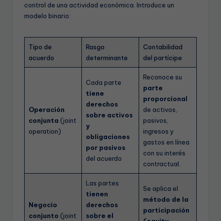
control de una actividad económica. Introduce un
modelo binario:
Tipo de
Rasgo
Contabilidad
acuerdo
determinante
del partícipe
Reconoce su
Cada parte
parte
tiene
proporcional
derechos
Operación
de activos,
sobre activos
conjunta
(joint
pasivos,
y
operation)
ingresos y
obligaciones
gastos en línea
por pasivos
con su interés
del acuerdo
contractual.
Las partes
Se aplica el
tienen
método de la
Negocio
derechos
participación
conjunto
(joint
sobre el