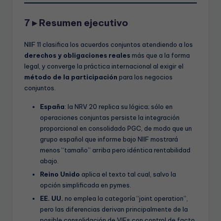
7 ▸ Resumen ejecutivo
NIIF 11 clasifica los acuerdos conjuntos atendiendo a los
derechos y obligaciones reales
más que a la forma
legal, y converge la práctica internacional al exigir el
método de la participación
para los negocios
conjuntos.
España
: la NRV 20 replica su lógica; sólo en
operaciones conjuntas persiste la integración
proporcional en consolidado PGC, de modo que un
grupo español que informe bajo NIIF mostrará
menos “tamaño” arriba pero idéntica rentabilidad
abajo.
Reino Unido
aplica el texto tal cual, salvo la
opción simplificada en pymes.
EE. UU.
no emplea la categoría “joint operation”,
pero las diferencias derivan principalmente de la
posible consolidación de VIEs con control de facto,