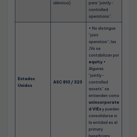
idéntica)
para “jointly-
controlled
operations”.
• No distingue
“joint
operation”; las
JVs se
contabilizan por
equity
.•
Algunas
“jointly-
Estados
ASC 810 / 323
controlled
Unidos
assets” se
entienden como
unincorporate
d VIEs
y pueden
consolidarse si
la entidad es el
primary
beneficiary.