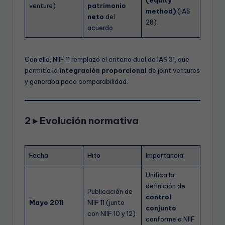
(equity
venture)
patrimonio
method)
(IAS
neto
del
28).
acuerdo
Con ello, NIIF 11 remplazó el criterio dual de IAS 31, que
permitía la
integración proporcional
de joint ventures
y generaba poca comparabilidad.
2 ▸ Evolución normativa
Fecha
Hito
Importancia
Unifica la
definición de
Publicación de
control
Mayo 2011
NIIF 11 (junto
conjunto
con NIIF 10 y 12)
conforme a NIIF