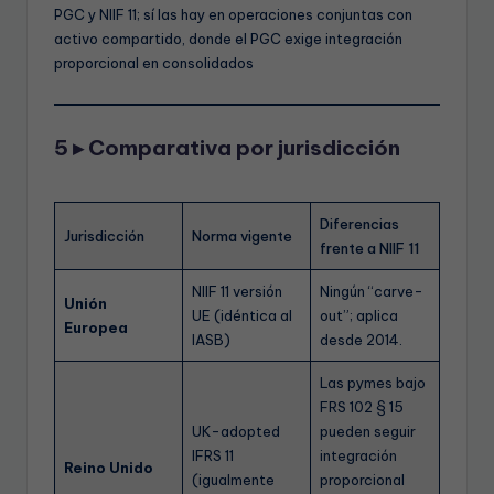
PGC y NIIF 11; sí las hay en operaciones conjuntas con
activo compartido, donde el PGC exige integración
proporcional en consolidados
5 ▸ Comparativa por jurisdicción
Diferencias
Jurisdicción
Norma vigente
frente a NIIF 11
NIIF 11 versión
Ningún “carve-
Unión
UE (idéntica al
out”; aplica
Europea
IASB)
desde 2014.
Las pymes bajo
FRS 102 § 15
UK-adopted
pueden seguir
IFRS 11
integración
Reino Unido
(igualmente
proporcional