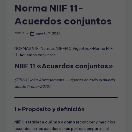
T
Norma NIIF 11-
A
Acuerdos conjuntos
B
L
admin
agosto 7, 2025
Publicado
por
E
NORMAS NIIF
>
Normas NIIF-NIC Vigentes
>>Norma NIIF
11-Acuerdos conjuntos
NIIF 11 «Acuerdos conjuntos»
(IFRS 11 Joint Arrangements — vigente en todo el mundo
desde 1-ene-2013)
1 ▸ Propósito y definición
NIIF 11 establece
cuándo
y
cómo
reconocer y medir los
acuerdos en los que dos o más partes comparten el