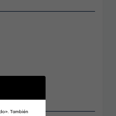
isión no se compensa.
odo». También