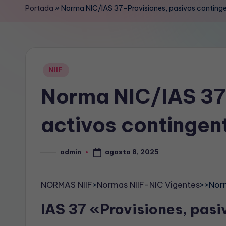
N
Portada
»
Norma NIC/IAS 37-Provisiones, pasivos continge
T
A
B
Publicado
NIIF
en
Norma NIC/IAS 37-
L
E
activos contingen
agosto 8, 2025
admin
Publicado
por
NORMAS NIIF
>
Normas NIIF-NIC Vigentes
>>Norm
IAS 37 «Provisiones, pasi