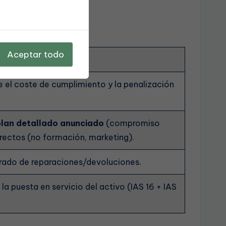
Aceptar todo
e el coste de cumplimiento y la penalización
lan detallado anunciado
(compromiso
irectos (no formación, marketing).
erado de reparaciones/devoluciones.
la puesta en servicio del activo (IAS 16 + IAS