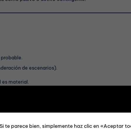
 probable.
nderación de escenarios).
 es material.
diante supuestos prudentes.
onocen
activo separado
si es
virtualmente cierto
; la prov
s por sucesos pasados (p.ej., desmantelamiento).
Si te parece bien, simplemente haz clic en «Aceptar t