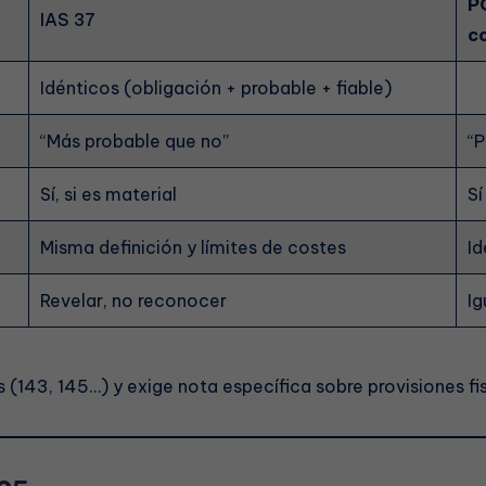
P
IAS 37
c
Idénticos (obligación + probable + fiable)
“Más probable que no”
“P
Sí, si es material
Sí
Misma definición y límites de costes
I
Revelar, no reconocer
Ig
s (143, 145…) y exige nota específica sobre provisiones f