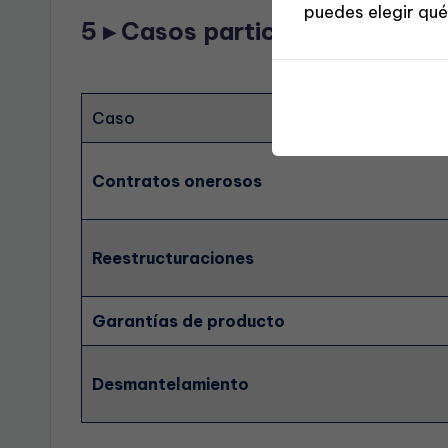
puedes elegir qué
5 ▸ Casos particulares
Caso
Contratos onerosos
Reestructuraciones
Garantías de producto
Desmantelamiento