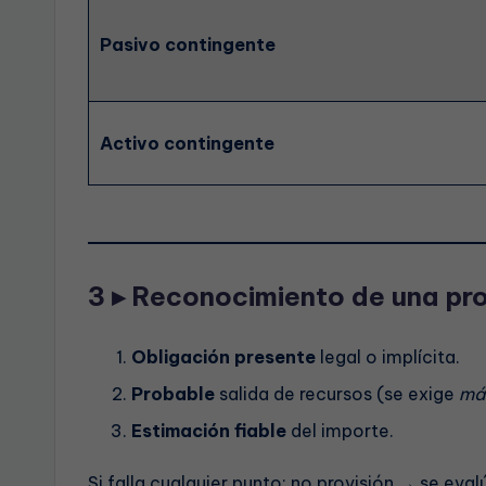
Pasivo contingente
Activo contingente
3 ▸ Reconocimiento de una prov
Obligación presente
legal o implícita.
Probable
salida de recursos (se exige
más
Estimación fiable
del importe.
Si falla cualquier punto: no provisión → se ev