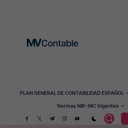
Saltar
al
contenido
M
mvcontable@mvcontable.com
PLAN GENERAL DE CONTABILIDAD ESPAÑOL
V
Normas NIIF-NIC Vigentes
C
facebook.com
twitter.com
t.me
instagram.com
youtube.com
O