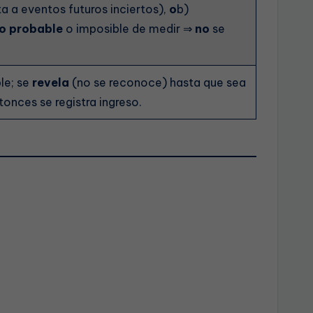
ta a eventos futuros inciertos),
o
b)
o probable
o imposible de medir ⇒
no
se
le; se
revela
(no se reconoce) hasta que sea
onces se registra ingreso.