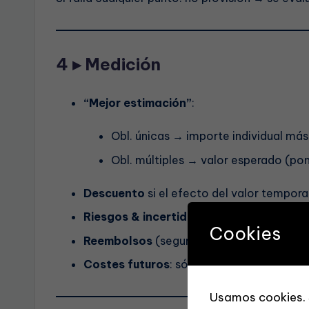
4 ▸ Medición
“Mejor estimación”
:
Obl. únicas → importe individual más
Obl. múltiples → valor esperado (po
Descuento
si el efecto del valor temporal
Riesgos & incertidumbre
: reflejados me
Cookies
Reembolsos
(seguros, terceros): se rec
Costes futuros
: sólo si son obligatorio
Usamos cookies. 