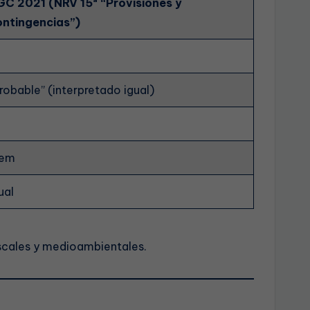
GC 2021 (NRV 15ª “Provisiones y
ontingencias”)
robable” (interpretado igual)
dem
ual
iscales y medioambientales.