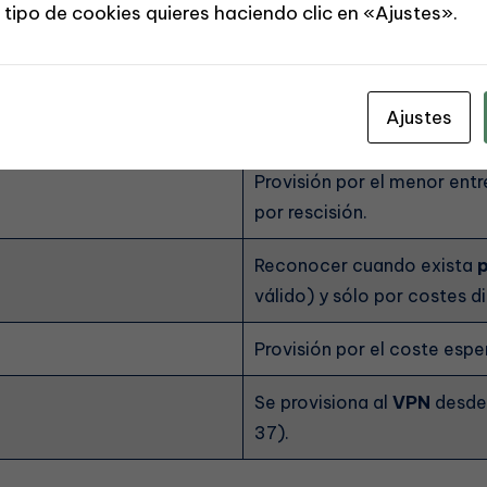
 tipo de cookies quieres haciendo clic en «Ajustes».
Ajustes
Tratamiento resumido
Provisión por el menor entr
por rescisión.
Reconocer cuando exista
p
válido) y sólo por costes d
Provisión por el coste esp
Se provisiona al
VPN
desde 
37).