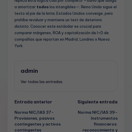
replica esta lógica casi por completo —salvo que obliga
a amortizar
todos
los intangibles—; Reino Unido sigue el
texto al pie de la letra; Estados Unidos converge, pero
prohíbe revaluar y mantiene un test de deterioro
distinto. Conocer este estándar es crucial para
comparar márgenes, ROA y capitalización de I+D de
compañías que reportan en Madrid, Londres o Nueva
York.
admin
Ver todas las entradas
Navegación
Entrada anterior
Siguiente entrada
Norma NIC/IAS 37-
Norma NIC/IAS 39-
de
Provisiones, pasivos
Instrumentos
contingentes y activos
financieros:
entradas
contingentes
reconocimiento y