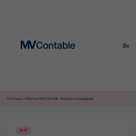
Saltar
al
contenido
M
mvcontable@mvcontable.com
V
Portada
»
Norma NIC/IAS 38-Activos intangibles
C
O
N
Publicado
NIIF
en