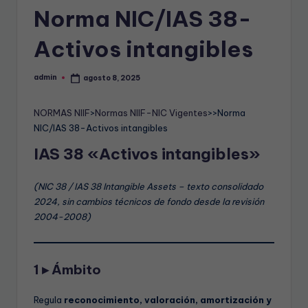
T
Norma NIC/IAS 38-
A
Activos intangibles
B
L
admin
agosto 8, 2025
Publicado
por
E
NORMAS NIIF
>
Normas NIIF-NIC Vigentes
>>Norma
NIC/IAS 38-Activos intangibles
IAS 38 «Activos intangibles»
(NIC 38 / IAS 38 Intangible Assets – texto consolidado
2024, sin cambios técnicos de fondo desde la revisión
2004-2008)
1 ▸ Ámbito
Regula
reconocimiento, valoración, amortización y