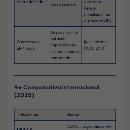
Vida indefinida
deterioro
test deterioro
(exige
conciliaciones
al pasar a NIIF).
Desarrollo/impl
antación
Costes web,
Igual criterio
capitalizables
ERP, SaaS
(ICAC 2013).
si crean recurso
controlado
9 ▸ Comparativa internacional
(2025)
Jurisdicción
Norma
IAS 38 íntegra, sin carve-
UE & UK