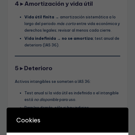
4 ▸ Amortización y vida útil
Vida útil finita
→ amortización sistemática a lo
largo del periodo
más corto
entre vida económica y
derechos legales; revisar al menos cada cierre.
Vida indefinida
→
no se amortiza
; test anual de
deterioro (IAS 36).
5 ▸ Deterioro
Activos intangibles se someten a IAS 36:
Test anual si la vida útil es indefinida o el intangible
está
no disponible
para uso.
Para los demás, sólo si hay indicios.
Cookies
6 ▸ Costes posteriores